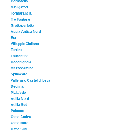
Garbatella
Navigatori
Tormarancia
Tre Fontane
Grottaperfetta
Appia Antica Nord
Eur
Villaggio Giuliano
Torrino
Laurentino
Cecchignola
Mezzocamino
Spinaceto
Vallerano Castel di Leva
Decima
Malafede
Acilia Nord
Acilia Sud
Palocco
Ostia Antica
Ostia Nord
Ostia Sud