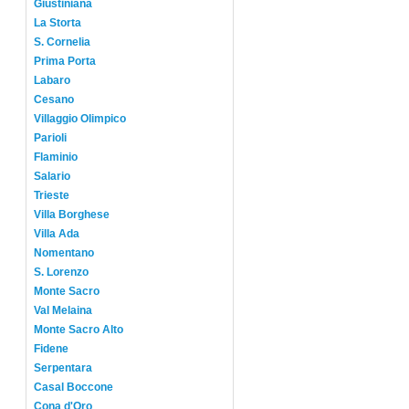
Giustiniana
La Storta
S. Cornelia
Prima Porta
Labaro
Cesano
Villaggio Olimpico
Parioli
Flaminio
Salario
Trieste
Villa Borghese
Villa Ada
Nomentano
S. Lorenzo
Monte Sacro
Val Melaina
Monte Sacro Alto
Fidene
Serpentara
Casal Boccone
Cona d'Oro