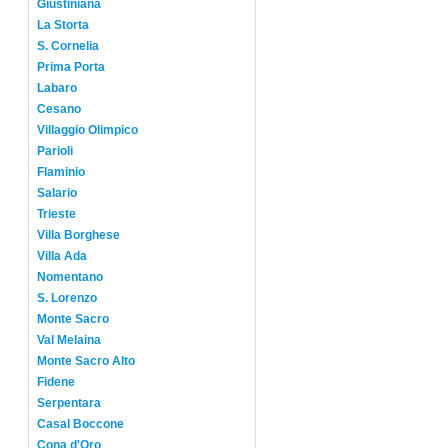
Giustiniana
La Storta
S. Cornelia
Prima Porta
Labaro
Cesano
Villaggio Olimpico
Parioli
Flaminio
Salario
Trieste
Villa Borghese
Villa Ada
Nomentano
S. Lorenzo
Monte Sacro
Val Melaina
Monte Sacro Alto
Fidene
Serpentara
Casal Boccone
Cona d'Oro