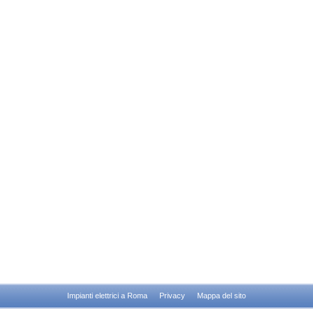
Impianti elettrici a Roma
Privacy
Mappa del sito