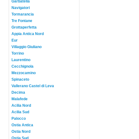
Garbatella
Navigatori
Tormarancia
Tre Fontane
Grottaperfetta
Appia Antica Nord
Eur
Villaggio Giuliano
Torrino
Laurentino
Cecchignola
Mezzocamino
Spinaceto
Vallerano Castel di Leva
Decima
Malafede
Acilia Nord
Acilia Sud
Palocco
Ostia Antica
Ostia Nord
Ostia Sud