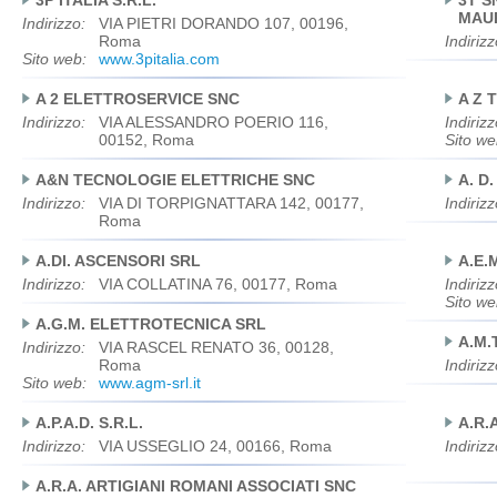
3P ITALIA S.R.L.
3T S
MAUR
Indirizzo:
VIA PIETRI DORANDO 107, 00196,
Roma
Indirizz
Sito web:
www.3pitalia.com
A 2 ELETTROSERVICE SNC
A Z 
Indirizzo:
VIA ALESSANDRO POERIO 116,
Indirizz
00152, Roma
Sito we
A&N TECNOLOGIE ELETTRICHE SNC
A. D
Indirizzo:
VIA DI TORPIGNATTARA 142, 00177,
Indirizz
Roma
A.DI. ASCENSORI SRL
A.E.
Indirizzo:
VIA COLLATINA 76, 00177, Roma
Indirizz
Sito we
A.G.M. ELETTROTECNICA SRL
A.M.
Indirizzo:
VIA RASCEL RENATO 36, 00128,
Roma
Indirizz
Sito web:
www.agm-srl.it
A.P.A.D. S.R.L.
A.R.
Indirizzo:
VIA USSEGLIO 24, 00166, Roma
Indirizz
A.R.A. ARTIGIANI ROMANI ASSOCIATI SNC